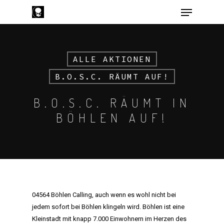
ALLE AKTIONEN
Hit enter to search or ESC to close
B.O.S.C. RÄUMT AUF!
B.O.S.C. RÄUMT IN
BÖHLEN AUF!
04564 Böhlen Calling, auch wenn es wohl nicht bei
jedem sofort bei Böhlen klingeln wird. Böhlen ist eine
Kleinstadt mit knapp 7.000 Einwohnern im Herzen des