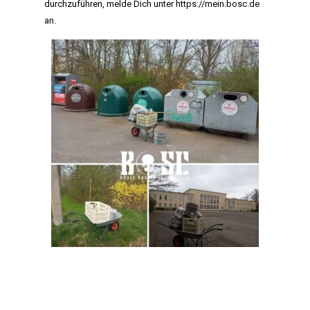
durchzuführen, melde Dich unter
https://mein.bosc.de
an.
HOME
MANIFEST
AKTIVITÄTEN
CLUB
TEAM
MITGLIEDSCHAF
SHOP