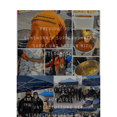
PREVIOUS POST
ELMSHORNER SUPPENHÜHNER
- SUPPE UND NUDELN MIT
BOLOGNESE
NEXT POST
KLEIDUNG FÜR BEDÜRFTIGE -
UNTERSTÜTZUNG DER
HEINZELMÄNNCHEN FÜR OHA