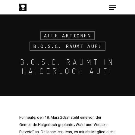
ALLE AKTIONEN
Hit enter to search or ESC to close
B.O.S.C. RÄUMT AUF!
B.O.S.C. RÄUMT IN
HAIGERLOCH AUF!
Für heute, den 18. März 2023, steht eine von der
Gemeinde Haigerloch geplante „Wald-und-Wiesen-
Putzete“ an. Da lasse ich, Jens, es mir als Mitglied nicht