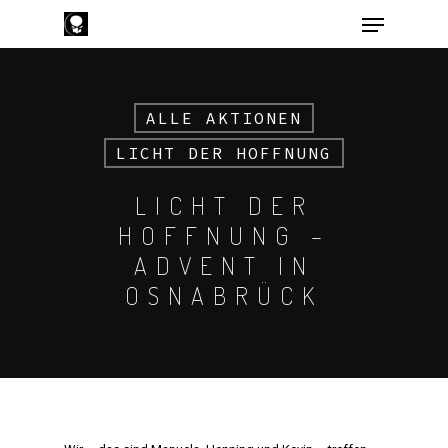
ALLE AKTIONEN
Hit enter to search or ESC to close
LICHT DER HOFFNUNG
LICHT DER
HOFFNUNG –
ADVENT IN
OSNABRÜCK