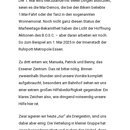
Der 1. Mai wird hierzulande mit vielen Dingen assoziiert,
seien es die Mai-Demos, die bei den Bikern beliebte
1.Mai-Fahrt oder der Tanz in den sogenannten
Wonnemonat. Noch nicht ganz diesen Status der
Maifeiertags-Bekanntheit haben die Licht der Hoffnung
Aktionen des B.O.S.C. – aber daran arbeiten wir noch.
So zum Beispiel am 1. Mai 2025 in der Innenstadt der
Ruhrpott-Metropole Essen.
Zu dritt entern wir, Manuela, Patrick und Benny, das
Essener Zentrum. Das ist bitter nötig. Binnen
zweieinhalb Stunden sind unsere Vorräte komplett
aufgebraucht, besonders am Bahnhof sehen wir uns
einer extrem großen Hilfsbedürftigkeit gegenüber. Ein
klares Zeichen also, wie dringend notwendig unsere
Hilfe hier ist.
Zwar agieren wir heute „nur“ als Dreigestirn, sind uns
dabei aber einig: Die Verteilung in kleiner Gruppe hat