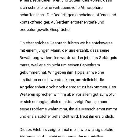
einen besonderen Wert und zudem den Vorteil, dass
sich schneller eine vertrauensvolle Atmosphäre
schaffen lässt. Die Bedürftigen erscheinen offener und
kontaktfreudiger. Außerdem entstehen tiefe und
bedeutungsvolle Gespräche.
Ein ebensolches Gespräch führen wir beispielsweise
mit einem jungen Mann, der uns erzählt, dass seine
Bewährung widerrufen wurde und er jetzt ins Gefängnis
muss, weil er sich nicht um seinen Papierkram
gekümmert hat. Wir geben ihm Tipps, an welche
Institution er sich wenden kann, um vielleicht die
Angelegenheit doch noch geregelt zu bekommen. Des
Weiteren sprechen wir ihm aber vor allem gut zu, wofür
er sich so unglaublich dankbar zeigt. Dass jemand
seine Probleme wahrnimmt, ihn als Mensch ernst nimmt
und er als solcher behandelt wird, freut ihn ersichtlich.
Dieses Erlebnis zeigt einmal mehr, wie wichtig solche
Aktionen sind – nicht nur wegen der materiellen