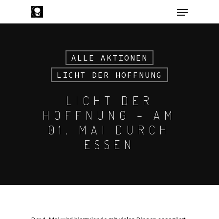
ALLE AKTIONEN
Hit enter to search or ESC to close
LICHT DER HOFFNUNG
LICHT DER
HOFFNUNG – AM
01. MAI DURCH
ESSEN