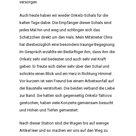
versorgen.
HOME
Auch heute haben wir wieder Onkelz-Schals für die
kalten Tage dabei. Die Empfänger dieser Schals sind
MANIFEST
jedes Mal hin und weg und schlingen sich das
Schätzchen direkt um den Hals. Mein Mitstreiter Chris
AKTIVITÄTEN
hat diesbezüglich eine besonders traurige Begegnung.
Im Gespräch erzählte ein Bedürftiger ihm, dass ihm die
CLUB
Onkelz sehr viel bedeuten und auch sehr viel Kraft
geben. Er freute sich daher sehr über den Schal und
TEAM
schickte einen Blick und ein Herz in Richtung Himmel.
MITGLIEDSCHAF
Vor kurzem ist sein Freund bei einem Arbeitsunfall auf
der Baustelle verstorben. Die beiden verband die Liebe
SHOP
zur Band. Sie hatten sich gegenseitig Onkelz-Tattoos
gestochen, haben viele Konzerte gemeinsam besucht
und Höhen und Tiefen gemeistert.
Nach dieser Station sind die Wagen bis auf wenige
Artikel leer und so machen wir uns auf den Weg zu