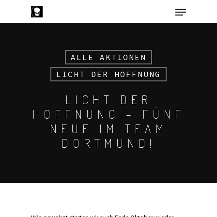
ALLE AKTIONEN
Hit enter to search or ESC to close
LICHT DER HOFFNUNG
LICHT DER
HOFFNUNG – FÜNF
NEUE IM TEAM
DORTMUND!