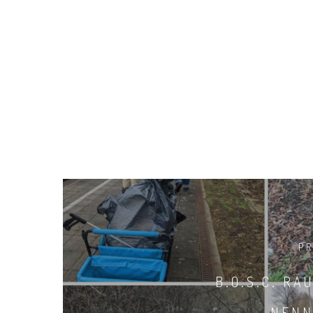
P
B.O.S.C. RÄ
NENN