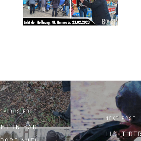
REVIOUS POST
NEXT POST
UMT IN BAD
LICHT DE
DORF AUF!