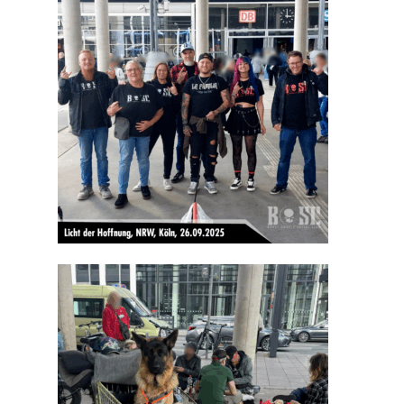
HOME
MANIFEST
AKTIVITÄTEN
CLUB
TEAM
MITGLIEDSCHAF
SHOP