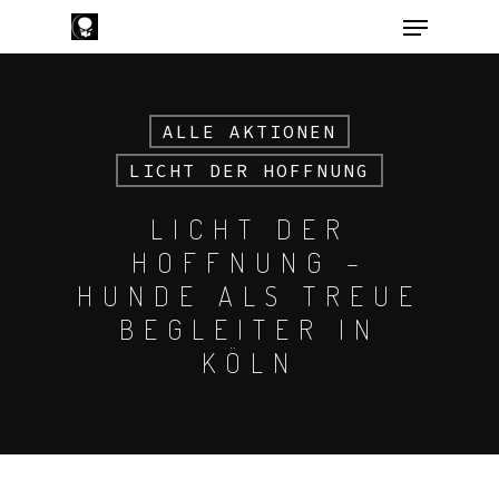
ALLE AKTIONEN
Hit enter to search or ESC to close
LICHT DER HOFFNUNG
LICHT DER
HOFFNUNG –
HUNDE ALS TREUE
BEGLEITER IN
KÖLN