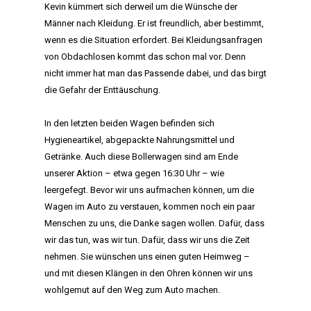
Kevin kümmert sich derweil um die Wünsche der
Männer nach Kleidung. Er ist freundlich, aber bestimmt,
wenn es die Situation erfordert. Bei Kleidungsanfragen
von Obdachlosen kommt das schon mal vor. Denn
nicht immer hat man das Passende dabei, und das birgt
HOME
die Gefahr der Enttäuschung.
MANIFEST
In den letzten beiden Wagen befinden sich
Hygieneartikel, abgepackte Nahrungsmittel und
AKTIVITÄTEN
Getränke. Auch diese Bollerwagen sind am Ende
unserer Aktion – etwa gegen 16:30 Uhr – wie
CLUB
leergefegt. Bevor wir uns aufmachen können, um die
Wagen im Auto zu verstauen, kommen noch ein paar
TEAM
Menschen zu uns, die Danke sagen wollen. Dafür, dass
wir das tun, was wir tun. Dafür, dass wir uns die Zeit
MITGLIEDSCHAF
nehmen. Sie wünschen uns einen guten Heimweg –
und mit diesen Klängen in den Ohren können wir uns
SHOP
wohlgemut auf den Weg zum Auto machen.