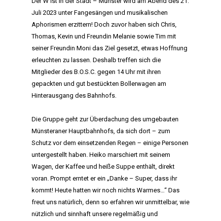
Der W ist in der Stadt – Münster wird am Abend des 21.
Juli 2023 unter Fangesängen und musikalischen
Aphorismen erzittern! Doch zuvor haben sich Chris,
Thomas, Kevin und Freundin Melanie sowie Tim mit
seiner Freundin Moni das Ziel gesetzt, etwas Hoffnung
erleuchten zu lassen. Deshalb treffen sich die
Mitglieder des B.O.S.C. gegen 14 Uhr mit ihren
gepackten und gut bestückten Bollerwagen am
Hinterausgang des Bahnhofs.
Die Gruppe geht zur Überdachung des umgebauten
Münsteraner Hauptbahnhofs, da sich dort – zum
Schutz vor dem einsetzenden Regen – einige Personen
untergestellt haben. Heiko marschiert mit seinem
Wagen, der Kaffee und heiße Suppe enthält, direkt
voran. Prompt erntet er ein „Danke – Super, dass ihr
kommt! Heute hatten wir noch nichts Warmes…“ Das
freut uns natürlich, denn so erfahren wir unmittelbar, wie
nützlich und sinnhaft unsere regelmäßig und