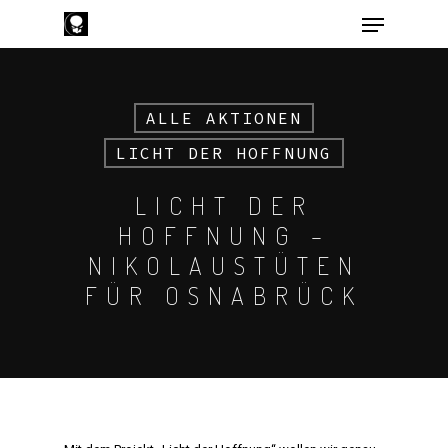
ALLE AKTIONEN
Hit enter to search or ESC to close
LICHT DER HOFFNUNG
LICHT DER
HOFFNUNG –
NIKOLAUSTÜTEN
FÜR OSNABRÜCK