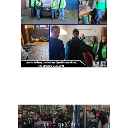
HOME
MANIFEST
AKTIVITÄTEN
CLUB
TEAM
MITGLIEDSCHAF
SHOP
PREVIOUS POST