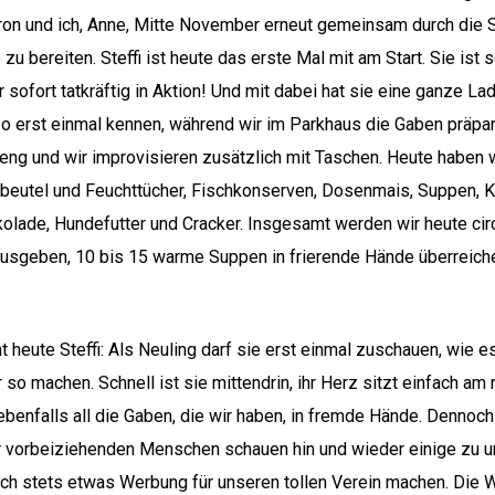
Aaron und ich, Anne, Mitte November erneut gemeinsam durch die 
zu bereiten. Steffi ist heute das erste Mal mit am Start. Sie ist
r sofort tatkräftig in Aktion! Und mit dabei hat sie eine ganze L
lso erst einmal kennen, während wir im Parkhaus die Gaben präpar
eng und wir improvisieren zusätzlich mit Taschen. Heute haben wi
ebeutel und Feuchttücher, Fischkonserven, Dosenmais, Suppen, K
chokolade, Hundefutter und Cracker. Insgesamt werden wir heute c
ausgeben, 10 bis 15 warme Suppen in frierende Hände überreiche
heute Steffi: Als Neuling darf sie erst einmal zuschauen, wie es
so machen. Schnell ist sie mittendrin, ihr Herz sitzt einfach am r
ebenfalls all die Gaben, die wir haben, in fremde Hände. Dennoch s
r vorbeiziehenden Menschen schauen hin und wieder einige zu un
uch stets etwas Werbung für unseren tollen Verein machen. Die 