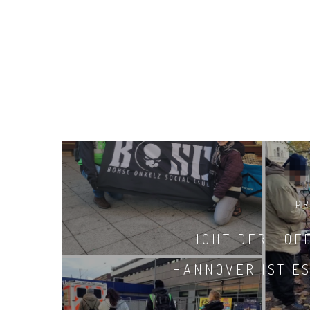
P
LICHT DER HOF
HANNOVER IST ES