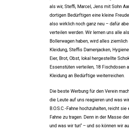
als wir, Steffi, Marcel, Jens mit Sohn 
dortigen Bedürftigen eine kleine Freude 
also wirklich noch ganz neu – dafür abe
verteilen werden. Wir lernen uns alle a
Bollerwagen haben, wird alles ziemlich 
Kleidung, Steffis Damenjacken, Hygien
Eier, Brot, Obst, lokal hergestellte S
Essenstüten verteilen, 18 Fischdosen 
Kleidung an Bedürftige weiterreichen.
Die beste Werbung für den Verein macht 
die Leute auf uns reagieren und was wir 
Hit enter to search or ESC to close
B.O.S.C.-Fahne hochzuhalten, reicht sie 
Fahne zu tragen. Denn in der Masse de
und was wir tun“ – und so können wir a