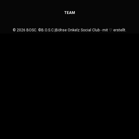
TEAM
© 2026 BOSC. ©B.O.S.C.|Böhse Onkelz Social Club - mit ♡ erstellt.