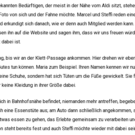
ekannten Bedürftigen, der meist in der Nähe vom Aldi sitzt, ste
 Foto von sich und der Fahne möchte. Marcel und Steffi reden eine
d erkundigt sich danach, wie er denn auch Mitglied werden kann. 
sen ihn auf die Website und sagen ihm, dass wir uns freuen wür
 dabei ist.
ng, bis wir an der Klett-Passage ankommen. Hier drehen wir eben
utes tun können. Maria zum Beispiel. Ihren Namen kennen wir nur
eine Schuhe, sondern hat sich Tüten um die Füße gewickelt. Sie 
keine Kleidung in ihrer Größe dabei.
ch in Bahnhofsnähe befindet, niemanden mehr antreffen, begeb
ch eine Essenstüte aus; am Auto dann schließlich angekommen, 
 etwas essen zu gehen, das Erlebte gemeinsam zu verarbeiten 
on steht bereits fest und auch Steffi möchte wieder mit dabei s