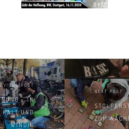
REVIOUS POST
NEXT POST
FNUNG - IN
STOLPERS
 KALT UND
ZUM NACH
WINDIG