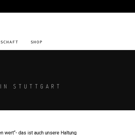
DSCHAFT
SHOP
 IN STUTTGART
en wert“- das ist auch unsere Haltung