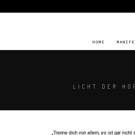
HOME
MANIFE
LICHT DER HO
„Trenne dich von allem, es ist gar nich