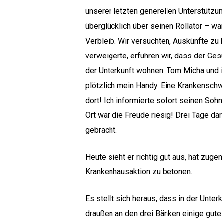
unserer letzten generellen Unterstützu
überglücklich über seinen Rollator – w
Verbleib. Wir versuchten, Auskünfte z
verweigerte, erfuhren wir, dass der Ges
der Unterkunft wohnen. Tom Micha und i
plötzlich mein Handy. Eine Krankenschw
dort! Ich informierte sofort seinen Soh
Hit enter to search or ESC to close
Ort war die Freude riesig! Drei Tage d
gebracht.
Heute sieht er richtig gut aus, hat zuge
Krankenhausaktion zu betonen.
Es stellt sich heraus, dass in der Unt
draußen an den drei Bänken einige gute