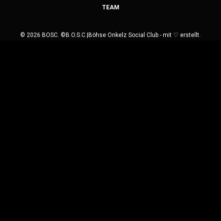
TEAM
© 2026 BOSC. ©B.O.S.C.|Böhse Onkelz Social Club - mit ♡ erstellt.