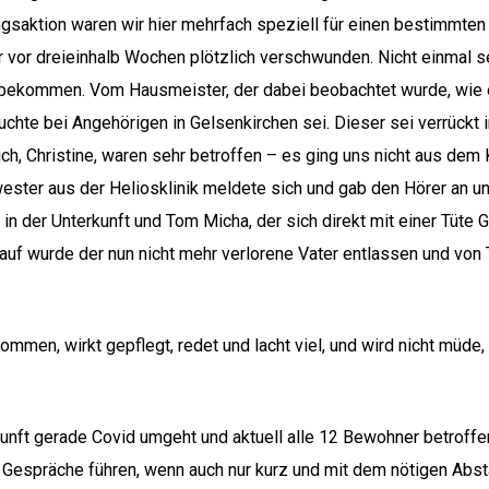
ngsaktion waren wir hier mehrfach speziell für einen bestimmte
ar vor dreieinhalb Wochen plötzlich verschwunden. Nicht einmal
u bekommen. Vom Hausmeister, der dabei beobachtet wurde, wie
uchte bei Angehörigen in Gelsenkirchen sei. Dieser sei verrückt 
ch, Christine, waren sehr betroffen – es ging uns nicht aus dem
ester aus der Heliosklinik meldete sich und gab den Hörer an un
n in der Unterkunft und Tom Micha, der sich direkt mit einer Tüt
arauf wurde der nun nicht mehr verlorene Vater entlassen und von
nommen, wirkt gepflegt, redet und lacht viel, und wird nicht müde,
erkunft gerade Covid umgeht und aktuell alle 12 Bewohner betrof
 Gespräche führen, wenn auch nur kurz und mit dem nötigen Abst