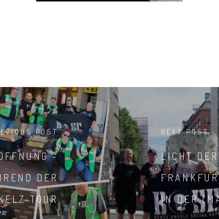
REVIOUS POST
NEXT POST
OFFNUNG -
LICHT DER
HREND DER
FRANKFUR
KELZ-TOUR
IN DER (M