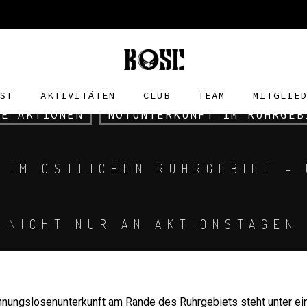
ST
AKTIVITÄTEN
CLUB
TEAM
MITGLIE
LE AKTIONEN
NOTUNTERKUNFT IM RUHRGEB
 IM ÖSTLICHEN RUHRGEBIET –
NICHT NUR AN AKTIONSTAGEN
nungslosenunterkunft am Rande des Ruhrgebiets steht unter ei