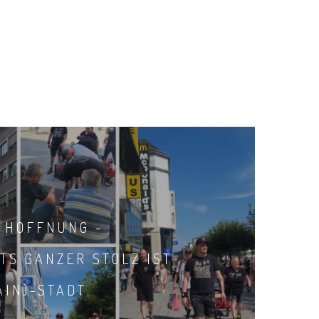
 HOFFNUNG -
TS GANZER STOLZ IST
AIN)-STADT