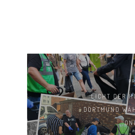
P
LICHT DER H
DORTMUND WÄ
ON