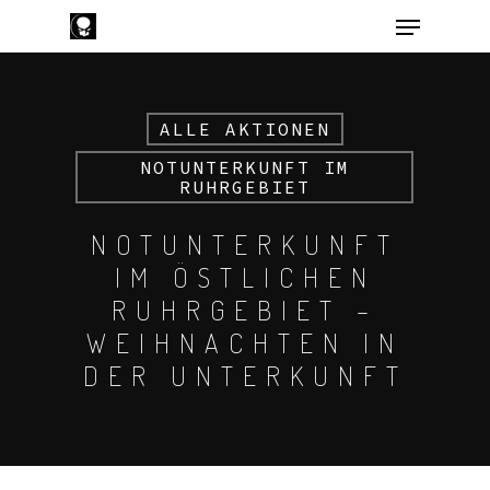
ALLE AKTIONEN
Hit enter to search or ESC to close
NOTUNTERKUNFT IM
RUHRGEBIET
NOTUNTERKUNFT
IM ÖSTLICHEN
RUHRGEBIET –
WEIHNACHTEN IN
DER UNTERKUNFT