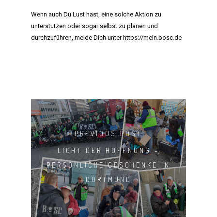
Wenn auch Du Lust hast, eine solche Aktion zu
unterstützen oder sogar selbst zu planen und
durchzuführen, melde Dich unter
https://mein.bosc.de
HOME
MANIFEST
AKTIVITÄTEN
PREVIOUS POST
LICHT DER HOFFNUNG -
CLUB
PERSÖNLICHE GESCHENKE IN
TEAM
DORTMUND
MITGLIEDSCHAF