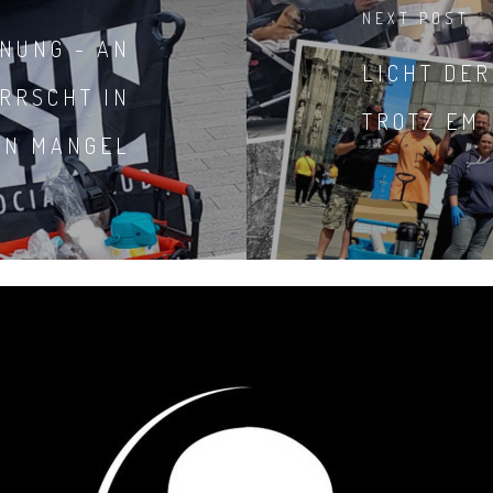
NEXT POST
FNUNG - AN
LICHT DE
RRSCHT IN
TROTZ EM
IN MANGEL