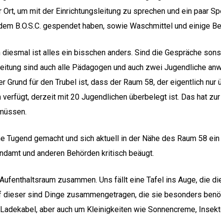
r Ort, um mit der Einrichtungsleitung zu sprechen und ein paar 
e dem B.O.S.C. gespendet haben, sowie Waschmittel und einige B
diesmal ist alles ein bisschen anders. Sind die Gespräche sons
Leitung sind auch alle Pädagogen und auch zwei Jugendliche an
r Grund für den Trubel ist, dass der Raum 58, der eigentlich nur 
verfügt, derzeit mit 20 Jugendlichen überbelegt ist. Das hat zu
 müssen.
e Tugend gemacht und sich aktuell in der Nähe des Raum 58 ein k
ndamt und anderen Behörden kritisch beäugt.
ufenthaltsraum zusammen. Uns fällt eine Tafel ins Auge, die die
f dieser sind Dinge zusammengetragen, die sie besonders benöt
 Ladekabel, aber auch um Kleinigkeiten wie Sonnencreme, Inse