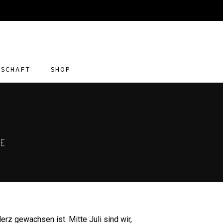
DSCHAFT
SHOP
HE
erz gewachsen ist. Mitte Juli sind wir,