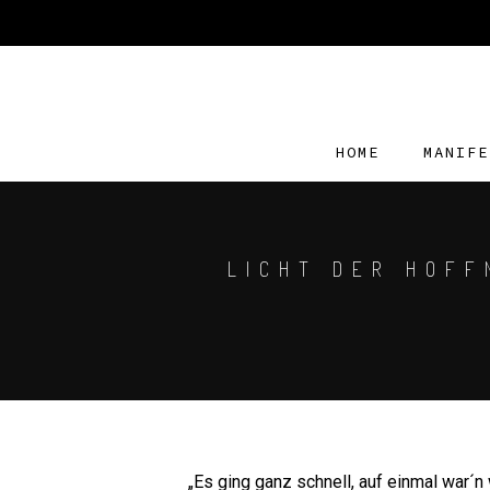
HOME
MANIFE
LICHT DER HOFF
„Es ging ganz schnell, auf einmal war´n 