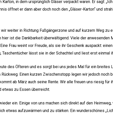
n Karton, in dem ursprünglich Gläser verpackt waren. Er sagt: „I
is öffnet er dann aber doch noch den „Gläser-Karton“ und strahlt
n wir weiter in Richtung Fußgängerzone und auf kurzem Weg zu e
h hier ist die Dankbarkeit überwältigend. Viele der anwesenden
e Frau weint vor Freude, als sie ihr Geschenk auspackt: einen 
Taschentücher lässt sie in der Schachtel und liest erst einmal 
eute des Öfteren und es sorgt bei uns jedes Mal für ein breites
n Rückweg. Einen kurzen Zwischenstopp legen wir jedoch noch bei
ommt ab März auch seine Rente. Wir alle freuen uns riesig für i
d etwas zu Essen überreicht.
ieder ein. Einige von uns machen sich direkt auf den Heimweg,
h etwas aufzuwärmen und zu stärken. Ein wunderschönes „Licht