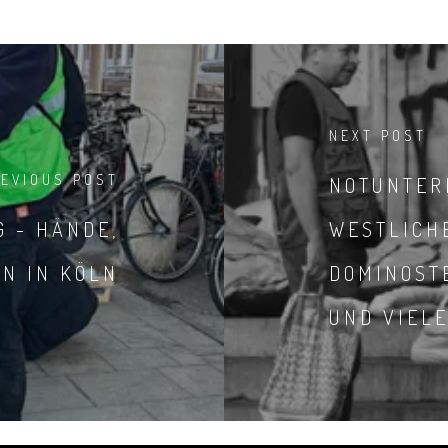
NEXT POST
REVIOUS POST
NOTUNTER
G - HÄNDE,
WESTLICH
EN IN KÖLN
DOMINOST
UND VIEL