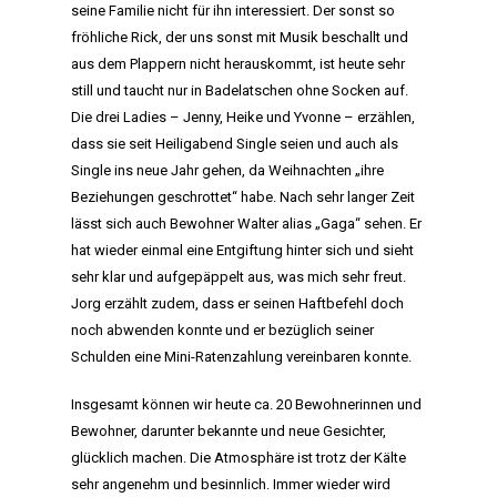
seine Familie nicht für ihn interessiert. Der sonst so
fröhliche Rick, der uns sonst mit Musik beschallt und
aus dem Plappern nicht herauskommt, ist heute sehr
still und taucht nur in Badelatschen ohne Socken auf.
Die drei Ladies – Jenny, Heike und Yvonne – erzählen,
dass sie seit Heiligabend Single seien und auch als
HOME
Single ins neue Jahr gehen, da Weihnachten „ihre
Beziehungen geschrottet“ habe. Nach sehr langer Zeit
MANIFEST
lässt sich auch Bewohner Walter alias „Gaga“ sehen. Er
hat wieder einmal eine Entgiftung hinter sich und sieht
AKTIVITÄTEN
sehr klar und aufgepäppelt aus, was mich sehr freut.
Jorg erzählt zudem, dass er seinen Haftbefehl doch
CLUB
noch abwenden konnte und er bezüglich seiner
Schulden eine Mini-Ratenzahlung vereinbaren konnte.
TEAM
Insgesamt können wir heute ca. 20 Bewohnerinnen und
MITGLIEDSCHAF
Bewohner, darunter bekannte und neue Gesichter,
glücklich machen. Die Atmosphäre ist trotz der Kälte
SHOP
sehr angenehm und besinnlich. Immer wieder wird