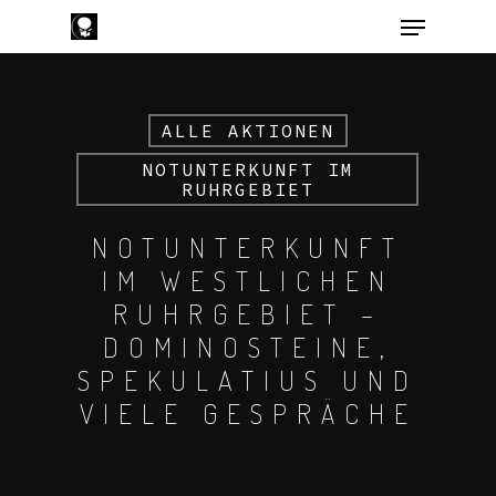
ALLE AKTIONEN
Hit enter to search or ESC to close
NOTUNTERKUNFT IM
RUHRGEBIET
NOTUNTERKUNFT
IM WESTLICHEN
RUHRGEBIET –
DOMINOSTEINE,
SPEKULATIUS UND
VIELE GESPRÄCHE