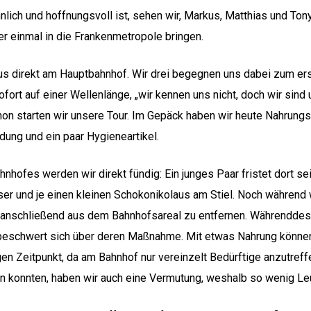
innlich und hoffnungsvoll ist, sehen wir, Markus, Matthias und Ton
r einmal in die Frankenmetropole bringen.
us direkt am Hauptbahnhof. Wir drei begegnen uns dabei zum er
rt auf einer Wellenlänge, „wir kennen uns nicht, doch wir sind u
n starten wir unsere Tour. Im Gepäck haben wir heute Nahrung
ung und ein paar Hygieneartikel.
hofes werden wir direkt fündig: Ein junges Paar fristet dort se
ser und je einen kleinen Schokonikolaus am Stiel. Noch während 
ch anschließend aus dem Bahnhofsareal zu entfernen. Währenddess
eschwert sich über deren Maßnahme. Mit etwas Nahrung können 
 Zeitpunkt, da am Bahnhof nur vereinzelt Bedürftige anzutreffe
en konnten, haben wir auch eine Vermutung, weshalb so wenig Leu