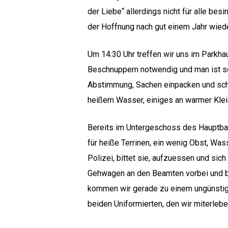
der Liebe“ allerdings nicht für alle bes
der Hoffnung nach gut einem Jahr wiede
Um 14:30 Uhr treffen wir uns im Parkha
Beschnuppern notwendig und man ist sofo
Abstimmung, Sachen einpacken und scho
heißem Wasser, einiges an warmer Kleid
Bereits im Untergeschoss des Hauptbahn
für heiße Terrinen, ein wenig Obst, Was
Polizei, bittet sie, aufzuessen und si
Gehwagen an den Beamten vorbei und b
kommen wir gerade zu einem ungünstigen
Hit enter to search or ESC to close
beiden Uniformierten, den wir miterleb