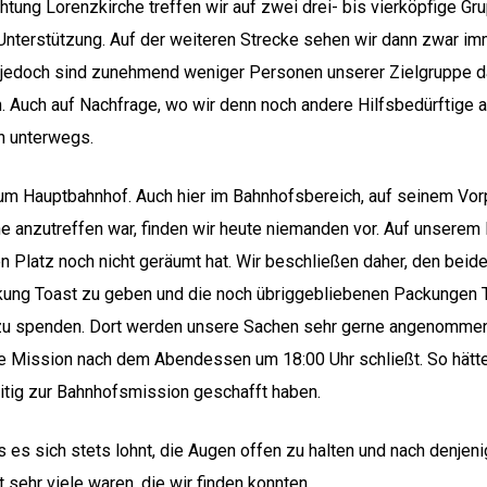
chtung Lorenzkirche treffen wir auf zwei drei- bis vierköpfige G
e Unterstützung. Auf der weiteren Strecke sehen wir dann zwar
 jedoch sind zunehmend weniger Personen unserer Zielgruppe da
. Auch auf Nachfrage, wo wir denn noch andere Hilfsbedürftige 
in unterwegs.
zum Hauptbahnhof. Auch hier im Bahnhofsbereich, auf seinem V
e anzutreffen war, finden wir heute niemanden vor. Auf unserem
n Platz noch nicht geräumt hat. Wir beschließen daher, den be
kung Toast zu geben und die noch übriggebliebenen Packungen T
u spenden. Dort werden unsere Sachen sehr gerne angenommen 
ie Mission nach dem Abendessen um 18:00 Uhr schließt. So hätte
eitig zur Bahnhofsmission geschafft haben.
s es sich stets lohnt, die Augen offen zu halten und nach denje
 sehr viele waren, die wir finden konnten.