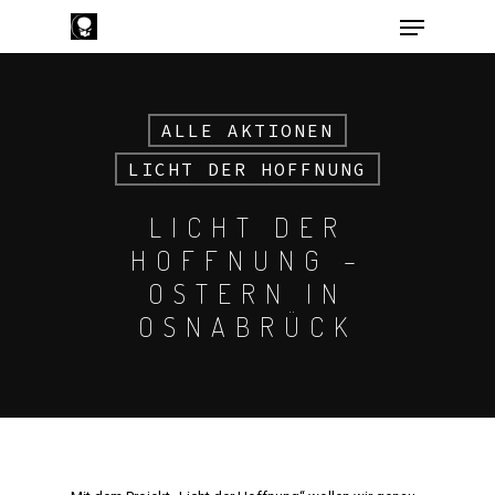
ALLE AKTIONEN
Hit enter to search or ESC to close
LICHT DER HOFFNUNG
LICHT DER
HOFFNUNG –
OSTERN IN
OSNABRÜCK