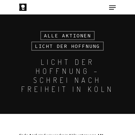
ALLE AKTIONEN
Hit enter to search or ESC to close
LICHT DER HOFFNUNG
LICHT DER
HOFFNUNG –
SCHREI NACH
FREIHEIT IN KÖLN