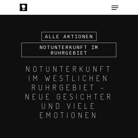
ALLE AKTIONEN
Hit enter to search or ESC to close
NOTUNTERKUNFT IM
RUHRGEBIET
NOTUNTERKUNFT
IM WESTLICHEN
RUHRGEBIET –
NEUE GESICHTER
UND VIELE
EMOTIONEN