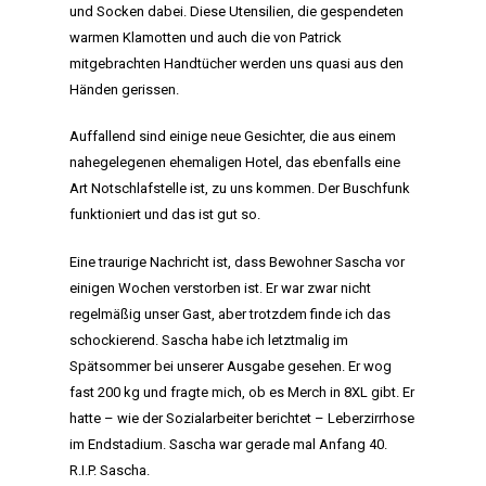
und Socken dabei. Diese Utensilien, die gespendeten
warmen Klamotten und auch die von Patrick
mitgebrachten Handtücher werden uns quasi aus den
Händen gerissen.
Auffallend sind einige neue Gesichter, die aus einem
nahegelegenen ehemaligen Hotel, das ebenfalls eine
Art Notschlafstelle ist, zu uns kommen. Der Buschfunk
funktioniert und das ist gut so.
Eine traurige Nachricht ist, dass Bewohner Sascha vor
einigen Wochen verstorben ist. Er war zwar nicht
regelmäßig unser Gast, aber trotzdem finde ich das
schockierend. Sascha habe ich letztmalig im
Spätsommer bei unserer Ausgabe gesehen. Er wog
fast 200 kg und fragte mich, ob es Merch in 8XL gibt. Er
hatte – wie der Sozialarbeiter berichtet – Leberzirrhose
im Endstadium. Sascha war gerade mal Anfang 40.
R.I.P. Sascha.