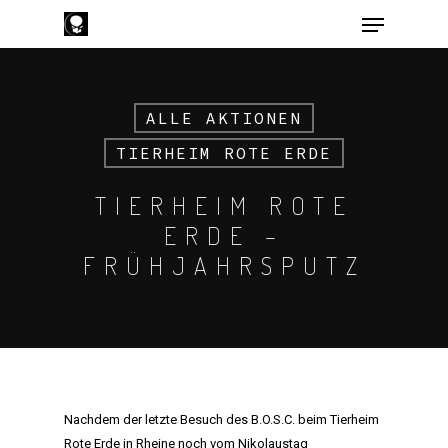
ALLE AKTIONEN
Hit enter to search or ESC to close
TIERHEIM ROTE ERDE
TIERHEIM ROTE
ERDE –
FRÜHJAHRSPUTZ
Nachdem der letzte Besuch des B.O.S.C. beim Tierheim
Rote Erde in Rheine noch vom Nikolaustag