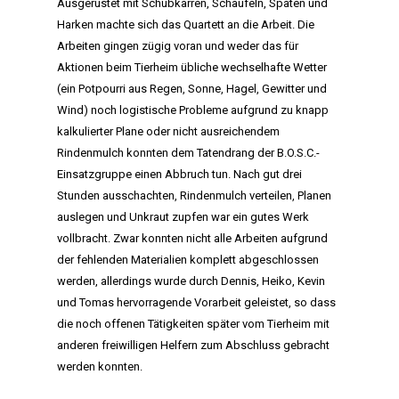
Ausgerüstet mit Schubkarren, Schaufeln, Spaten und
Harken machte sich das Quartett an die Arbeit. Die
Arbeiten gingen zügig voran und weder das für
Aktionen beim Tierheim übliche wechselhafte Wetter
(ein Potpourri aus Regen, Sonne, Hagel, Gewitter und
Wind) noch logistische Probleme aufgrund zu knapp
kalkulierter Plane oder nicht ausreichendem
Rindenmulch konnten dem Tatendrang der B.O.S.C.-
Einsatzgruppe einen Abbruch tun. Nach gut drei
Stunden ausschachten, Rindenmulch verteilen, Planen
auslegen und Unkraut zupfen war ein gutes Werk
vollbracht. Zwar konnten nicht alle Arbeiten aufgrund
der fehlenden Materialien komplett abgeschlossen
werden, allerdings wurde durch Dennis, Heiko, Kevin
und Tomas hervorragende Vorarbeit geleistet, so dass
die noch offenen Tätigkeiten später vom Tierheim mit
anderen freiwilligen Helfern zum Abschluss gebracht
werden konnten.