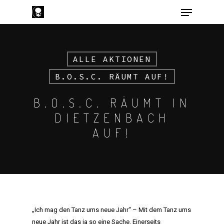
ALLE AKTIONEN
Hit enter to search or ESC to close
B.O.S.C. RÄUMT AUF!
B.O.S.C. RÄUMT IN
DIETZENBACH
AUF!
„Ich mag den Tanz ums neue Jahr“ – Mit dem Tanz ums
neue Jahr ist das ja so eine Sache. Einerseits