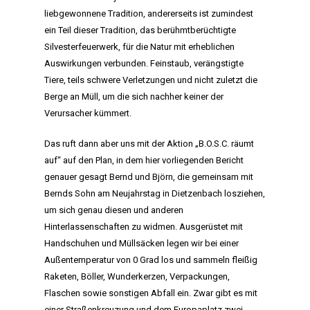
liebgewonnene Tradition, andererseits ist zumindest
ein Teil dieser Tradition, das berühmtberüchtigte
Silvesterfeuerwerk, für die Natur mit erheblichen
Auswirkungen verbunden. Feinstaub, verängstigte
Tiere, teils schwere Verletzungen und nicht zuletzt die
Berge an Müll, um die sich nachher keiner der
Verursacher kümmert.
Das ruft dann aber uns mit der Aktion „B.O.S.C. räumt
auf“ auf den Plan, in dem hier vorliegenden Bericht
genauer gesagt Bernd und Björn, die gemeinsam mit
Bernds Sohn am Neujahrstag in Dietzenbach losziehen,
um sich genau diesen und anderen
Hinterlassenschaften zu widmen. Ausgerüstet mit
Handschuhen und Müllsäcken legen wir bei einer
Außentemperatur von 0 Grad los und sammeln fleißig
Raketen, Böller, Wunderkerzen, Verpackungen,
Flaschen sowie sonstigen Abfall ein. Zwar gibt es mit
einer Straßenkreuzung und dem Europaplatz zwei