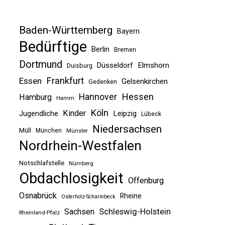
Baden-Württemberg
Bayern
Bedürftige
Berlin
Bremen
Dortmund
Düsseldorf
Elmshorn
Duisburg
Frankfurt
Essen
Gelsenkirchen
Gedenken
Hessen
Hannover
Hamburg
Hamm
Köln
Kinder
Jugendliche
Leipzig
Lübeck
Niedersachsen
Müll
München
Münster
Nordrhein-Westfalen
Notschlafstelle
Nürnberg
Obdachlosigkeit
Offenburg
Osnabrück
Rheine
Osterholz-Scharmbeck
Sachsen
Schleswig-Holstein
Rheinland-Pfalz