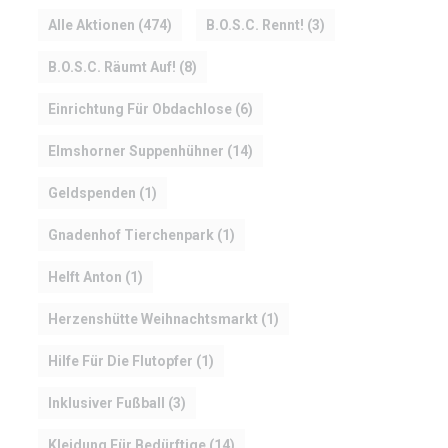
Alle Aktionen
(474)
B.O.S.C. Rennt!
(3)
B.O.S.C. Räumt Auf!
(8)
Einrichtung Für Obdachlose
(6)
Elmshorner Suppenhühner
(14)
Geldspenden
(1)
Gnadenhof Tierchenpark
(1)
Helft Anton
(1)
Herzenshütte Weihnachtsmarkt
(1)
Hilfe Für Die Flutopfer
(1)
Inklusiver Fußball
(3)
Kleidung Für Bedürftige
(14)