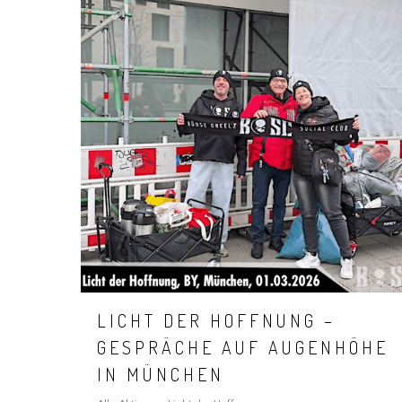
LICHT DER HOFFNUNG –
Hit enter to search or ESC to close
GESPRÄCHE AUF AUGENHÖHE
IN MÜNCHEN