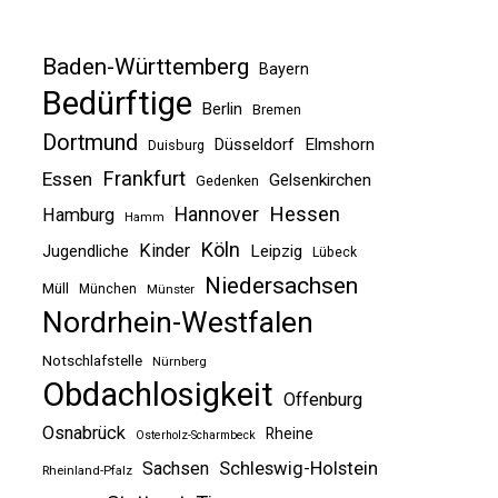
Baden-Württemberg
Bayern
Bedürftige
Berlin
Bremen
Dortmund
Düsseldorf
Elmshorn
Duisburg
Frankfurt
Essen
Gelsenkirchen
Gedenken
Hessen
Hannover
Hamburg
Hamm
Köln
Kinder
Jugendliche
Leipzig
Lübeck
Niedersachsen
Müll
München
Münster
Nordrhein-Westfalen
Notschlafstelle
Nürnberg
Obdachlosigkeit
Offenburg
Osnabrück
Rheine
Osterholz-Scharmbeck
Sachsen
Schleswig-Holstein
Rheinland-Pfalz