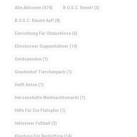
Alle Aktionen
(474)
B.O.S.C. Rennt!
(3)
B.O.S.C. Räumt Auf!
(8)
Einrichtung Für Obdachlose
(6)
Elmshorner Suppenhühner
(14)
Geldspenden
(1)
Gnadenhof Tierchenpark
(1)
Helft Anton
(1)
Herzenshütte Weihnachtsmarkt
(1)
Hilfe Für Die Flutopfer
(1)
Inklusiver Fußball
(3)
Kleidung Für Bedürftige
(14)