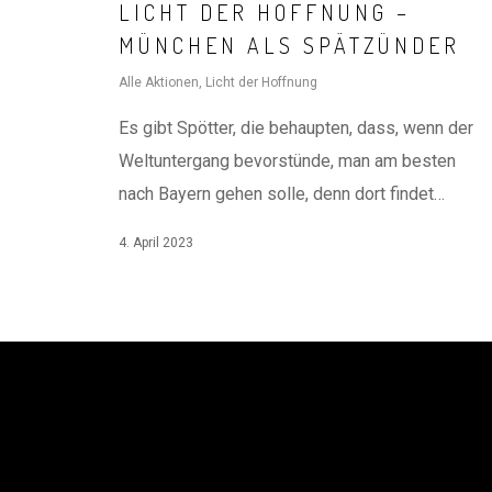
LICHT DER HOFFNUNG –
MÜNCHEN ALS SPÄTZÜNDER
Alle Aktionen
,
Licht der Hoffnung
Es gibt Spötter, die behaupten, dass, wenn der
Weltuntergang bevorstünde, man am besten
nach Bayern gehen solle, denn dort findet…
4. April 2023