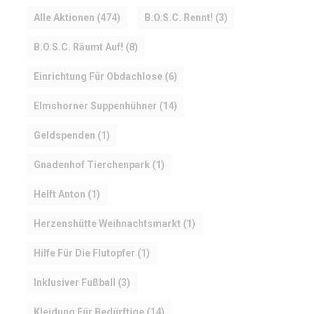
Alle Aktionen
(474)
B.O.S.C. Rennt!
(3)
B.O.S.C. Räumt Auf!
(8)
Einrichtung Für Obdachlose
(6)
Elmshorner Suppenhühner
(14)
Geldspenden
(1)
Gnadenhof Tierchenpark
(1)
Helft Anton
(1)
Herzenshütte Weihnachtsmarkt
(1)
Hilfe Für Die Flutopfer
(1)
Inklusiver Fußball
(3)
Kleidung Für Bedürftige
(14)