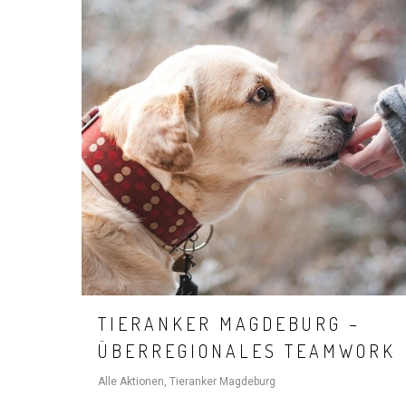
Hit enter to search or ESC to close
TIERANKER MAGDEBURG –
ÜBERREGIONALES TEAMWORK
Alle Aktionen
,
Tieranker Magdeburg