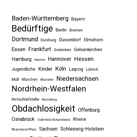
Baden-Württemberg
Bayern
Bedürftige
Berlin
Bremen
Dortmund
Düsseldorf
Elmshorn
Duisburg
Frankfurt
Essen
Gelsenkirchen
Gedenken
Hessen
Hannover
Hamburg
Hamm
Köln
Kinder
Jugendliche
Leipzig
Lübeck
Niedersachsen
Müll
München
Münster
Nordrhein-Westfalen
Notschlafstelle
Nürnberg
Obdachlosigkeit
Offenburg
Osnabrück
Rheine
Osterholz-Scharmbeck
Sachsen
Schleswig-Holstein
Rheinland-Pfalz