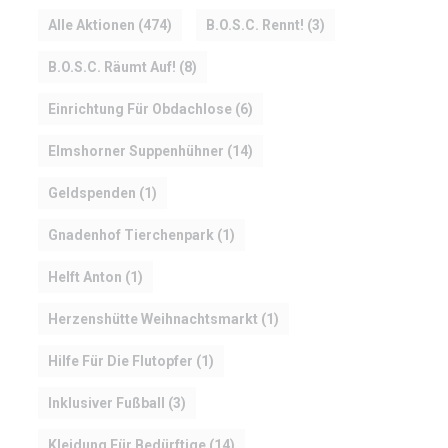
Alle Aktionen
(474)
B.O.S.C. Rennt!
(3)
B.O.S.C. Räumt Auf!
(8)
Einrichtung Für Obdachlose
(6)
Elmshorner Suppenhühner
(14)
Geldspenden
(1)
Gnadenhof Tierchenpark
(1)
Helft Anton
(1)
Herzenshütte Weihnachtsmarkt
(1)
Hilfe Für Die Flutopfer
(1)
Inklusiver Fußball
(3)
Kleidung Für Bedürftige
(14)