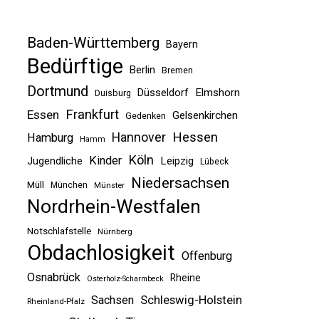
Baden-Württemberg
Bayern
Bedürftige
Berlin
Bremen
Dortmund
Düsseldorf
Elmshorn
Duisburg
Frankfurt
Essen
Gelsenkirchen
Gedenken
Hessen
Hannover
Hamburg
Hamm
Köln
Kinder
Jugendliche
Leipzig
Lübeck
Niedersachsen
Müll
München
Münster
Nordrhein-Westfalen
Notschlafstelle
Nürnberg
Obdachlosigkeit
Offenburg
Osnabrück
Rheine
Osterholz-Scharmbeck
Sachsen
Schleswig-Holstein
Rheinland-Pfalz