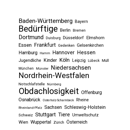
Baden-Württemberg
Bayern
Bedürftige
Berlin
Bremen
Dortmund
Düsseldorf
Elmshorn
Duisburg
Frankfurt
Essen
Gelsenkirchen
Gedenken
Hessen
Hannover
Hamburg
Hamm
Köln
Kinder
Jugendliche
Leipzig
Müll
Lübeck
Niedersachsen
München
Münster
Nordrhein-Westfalen
Notschlafstelle
Nürnberg
Obdachlosigkeit
Offenburg
Osnabrück
Rheine
Osterholz-Scharmbeck
Sachsen
Schleswig-Holstein
Rheinland-Pfalz
Stuttgart
Tiere
Umweltschutz
Schweiz
Wuppertal
Österreich
Wien
Zürich