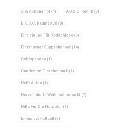
MANIFEST
Alle Aktionen
(474)
B.O.S.C. Rennt!
(3)
AKTIVITÄTEN
B.O.S.C. Räumt Auf!
(8)
CLUB
Einrichtung Für Obdachlose
(6)
TEAM
Elmshorner Suppenhühner
(14)
MITGLIEDSCHAF
Geldspenden
(1)
SHOP
Gnadenhof Tierchenpark
(1)
Helft Anton
(1)
Herzenshütte Weihnachtsmarkt
(1)
Hilfe Für Die Flutopfer
(1)
Inklusiver Fußball
(3)