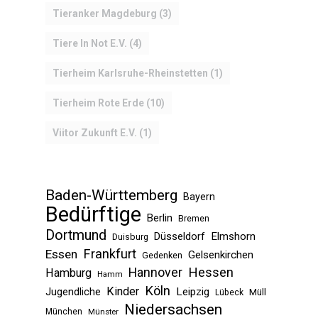
Tieranker Magdeburg
(3)
Tiere In Not E.V.
(4)
Tierheim Karlsruhe-Rheinstetten
(1)
Tierheim Rote Erde
(10)
Viitor Zukunft E.V.
(1)
Baden-Württemberg
Bayern
Bedürftige
Berlin
Bremen
Dortmund
Düsseldorf
Elmshorn
Duisburg
Frankfurt
Essen
Gelsenkirchen
Gedenken
Hessen
Hannover
Hamburg
Hamm
Köln
Kinder
Jugendliche
Leipzig
Müll
Lübeck
Niedersachsen
München
Münster