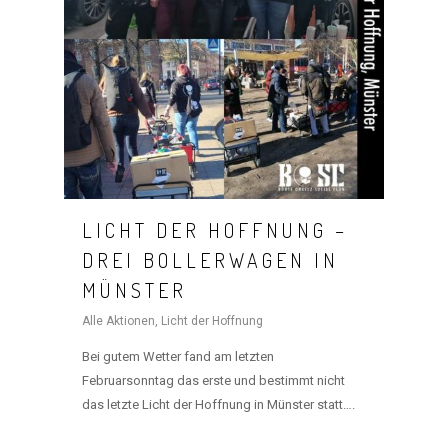
HOME
MANIFEST
AKTIVITÄTEN
CLUB
LICHT DER HOFFNUNG –
TEAM
DREI BOLLERWAGEN IN
MÜNSTER
MITGLIEDSCHAF
Alle Aktionen
,
Licht der Hoffnung
SHOP
Bei gutem Wetter fand am letzten
Februarsonntag das erste und bestimmt nicht
das letzte Licht der Hoffnung in Münster statt….