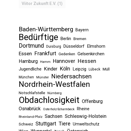
Viitor Zukunft E.V.
(1)
SHOP
Baden-Württemberg
Bayern
Bedürftige
Berlin
Bremen
Dortmund
Düsseldorf
Elmshorn
Duisburg
Frankfurt
Essen
Gelsenkirchen
Gedenken
Hessen
Hannover
Hamburg
Hamm
Köln
Kinder
Jugendliche
Leipzig
Müll
Lübeck
Niedersachsen
München
Münster
Nordrhein-Westfalen
Notschlafstelle
Nürnberg
Obdachlosigkeit
Offenburg
Osnabrück
Rheine
Osterholz-Scharmbeck
Sachsen
Schleswig-Holstein
Rheinland-Pfalz
Stuttgart
Tiere
Umweltschutz
Schweiz