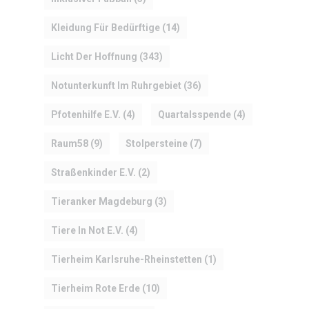
Kleidung Für Bedürftige
(14)
Licht Der Hoffnung
(343)
Notunterkunft Im Ruhrgebiet
(36)
Pfotenhilfe E.V.
(4)
Quartalsspende
(4)
HOME
Raum58
(9)
Stolpersteine
(7)
MANIFEST
Straßenkinder E.V.
(2)
AKTIVITÄTEN
Tieranker Magdeburg
(3)
Tiere In Not E.V.
(4)
CLUB
Tierheim Karlsruhe-Rheinstetten
(1)
TEAM
Tierheim Rote Erde
(10)
MITGLIEDSCHAF