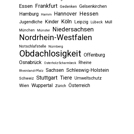
Frankfurt
Essen
Gelsenkirchen
Gedenken
Hessen
Hannover
Hamburg
Hamm
Köln
Kinder
Jugendliche
Leipzig
Müll
Lübeck
Niedersachsen
München
Münster
Nordrhein-Westfalen
Notschlafstelle
Nürnberg
Obdachlosigkeit
Offenburg
Osnabrück
Rheine
Osterholz-Scharmbeck
Sachsen
Schleswig-Holstein
Rheinland-Pfalz
Stuttgart
Tiere
Umweltschutz
Schweiz
Wuppertal
Österreich
Wien
Zürich