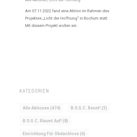
Am 07.11.2022 fand eine Aktion im Rahmen des
Projektes „Licht der Hoffnung“ in Bochum statt.
Mit diesem Projekt wollen wir…
HOME
MANIFEST
AKTIVITÄTEN
CLUB
KATEGORIEN
TEAM
MITGLIEDSCHAF
Alle Aktionen
(474)
B.O.S.C. Rennt!
(3)
B.O.S.C. Räumt Auf!
(8)
SHOP
Einrichtung Für Obdachlose
(6)