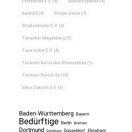
Pfotenhilfe E.V.
(4)
Quartalsspende
(4)
Raum58
(9)
Stolpersteine
(7)
Straßenkinder E.V.
(2)
Tieranker Magdeburg
(3)
Tiere In Not E.V.
(4)
Tierheim Karlsruhe-Rheinstetten
(1)
Tierheim Rote Erde
(10)
Viitor Zukunft E.V.
(1)
Baden-Württemberg
Bayern
Bedürftige
Berlin
Bremen
Dortmund
Düsseldorf
Elmshorn
Duisburg