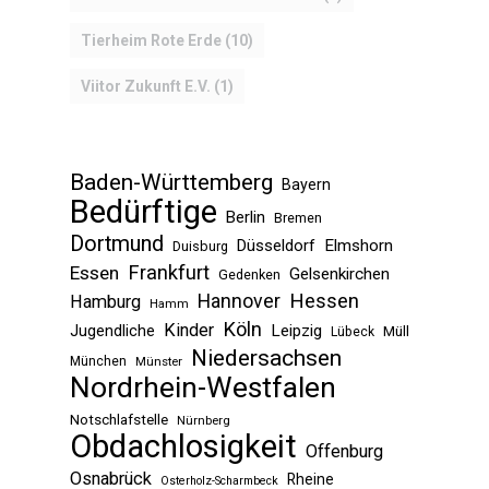
Tierheim Rote Erde
(10)
Viitor Zukunft E.V.
(1)
Baden-Württemberg
Bayern
Bedürftige
Berlin
Bremen
Dortmund
Düsseldorf
Elmshorn
Duisburg
Frankfurt
Essen
Gelsenkirchen
Gedenken
Hessen
Hannover
Hamburg
Hamm
Köln
Kinder
Jugendliche
Leipzig
Müll
Lübeck
Niedersachsen
München
Münster
Nordrhein-Westfalen
Notschlafstelle
Nürnberg
Obdachlosigkeit
Offenburg
Osnabrück
Rheine
Osterholz-Scharmbeck