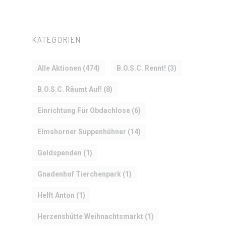
CLUB
TEAM
KATEGORIEN
MITGLIEDSCHAF
Alle Aktionen
(474)
B.O.S.C. Rennt!
(3)
SHOP
B.O.S.C. Räumt Auf!
(8)
Einrichtung Für Obdachlose
(6)
Elmshorner Suppenhühner
(14)
Geldspenden
(1)
Gnadenhof Tierchenpark
(1)
Helft Anton
(1)
Herzenshütte Weihnachtsmarkt
(1)