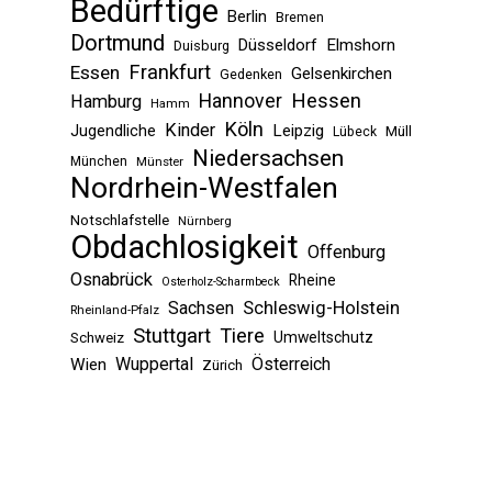
Bedürftige
Berlin
Bremen
Dortmund
Düsseldorf
Elmshorn
Duisburg
Frankfurt
Essen
Gelsenkirchen
Gedenken
Hessen
Hannover
Hamburg
Hamm
Köln
Kinder
Jugendliche
Leipzig
Müll
Lübeck
Niedersachsen
München
Münster
Nordrhein-Westfalen
Notschlafstelle
Nürnberg
Obdachlosigkeit
Offenburg
Osnabrück
Rheine
Osterholz-Scharmbeck
Sachsen
Schleswig-Holstein
Rheinland-Pfalz
Stuttgart
Tiere
Umweltschutz
Schweiz
Wuppertal
Österreich
Wien
Zürich