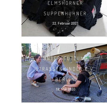
ELMSHORNER
SUPPENHÜHNER
22. Februar 2021
UNTERSTÜTZUNG
STRASSENKINDER E.V. B
ERLIN
18. Mai 2020