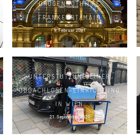
DROGENNOTHILFE
FRANKFURT/MAIN
9. Februar 2021
UNTERSTÜTZUNG EINER
OBDACHLOSEN-EINRICHTUNG
IN WIEN
21. September 2020